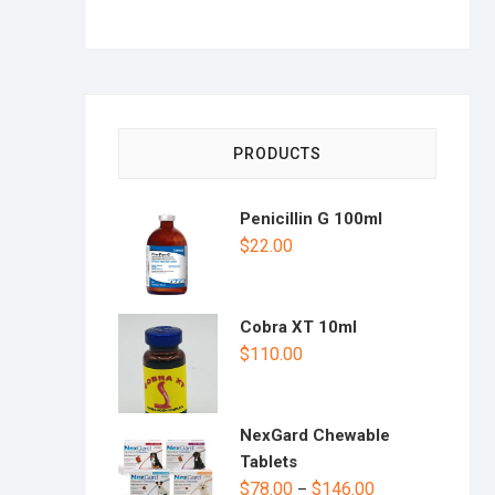
PRODUCTS
Penicillin G 100ml
$
22.00
Cobra XT 10ml
$
110.00
NexGard Chewable
Tablets
$
78.00
$
146.00
–