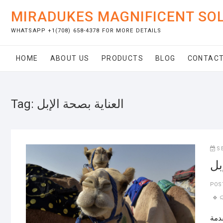
Skip
MIRADUKES MAGNIFICENT SO
to
content
WHATSAPP +1(708) 658-4378 FOR MORE DETAILS
HOME
ABOUT US
PRODUCTS
BLOG
CONTACT
العناية بصحة الإبل
Tag:
S
بل
POS