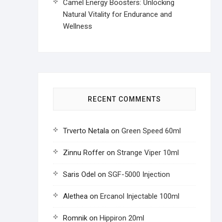
Camel Energy Boosters: Unlocking
Natural Vitality for Endurance and
Wellness
RECENT COMMENTS
Trverto Netala
on
Green Speed 60ml
Zinnu Roffer
on
Strange Viper 10ml
Saris Odel
on
SGF-5000 Injection
Alethea
on
Ercanol Injectable 100ml
Romnik
on
Hippiron 20ml