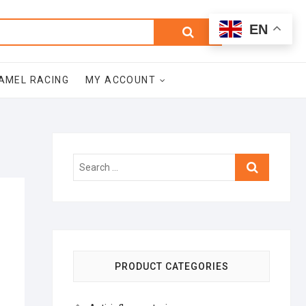
0
Search
Total
EN
$0.00
for:
AMEL RACING
MY ACCOUNT
Search
…
PRODUCT CATEGORIES